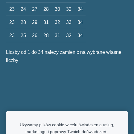
23
24
27
28
30
32
34
23
28
29
31
32
33
34
23
25
26
28
31
32
34
Liczby od 1 do 34 należy zamienić na wybrane własne
liczby
Używamy plików cookie w celu świadczenia usług,
marketingu i poprawy Twoich doświadczeń.