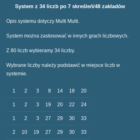
System z 34 liczb po 7 skreśleń/48 zakładów
Opis systemu dotyczy Multi Multi.
System można zastosować w innych grach liczbowych.
Z 80 liczb wybieramy 34 liczby.
Wybrane liczby należy podstawić w miejsce liczb w
systemie.
1
2
3
8
14
18
20
1
2
3
19
20
22
24
1
2
3
27
29
30
33
2
10
19
27
29
30
33