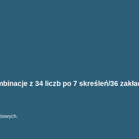
binacje z 34 liczb po 7 skreśleń/36 zakł
zbowych.