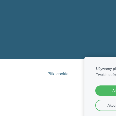
Używamy pli
Pliki cookie
Twoich doś
Ak
Akcep