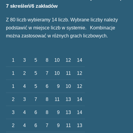
7 skreśleń/6 zakładów
Z 80 liczb wybieramy 14 liczb. Wybrane liczby należy
podstawić w miejsce liczb w systemie. Kombinacje
można zastosować w różnych grach liczbowych.
1
3
5
8
10
12
14
1
2
5
7
10
11
12
1
4
5
6
9
10
12
2
3
7
8
11
13
14
3
4
6
8
9
13
14
2
4
6
7
9
11
13