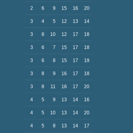
2
6
9
15
16
20
3
4
5
12
13
14
3
8
10
12
17
18
3
6
7
15
17
18
3
6
8
15
17
19
3
8
9
16
17
18
3
8
11
16
17
20
4
5
9
13
14
16
4
5
10
13
14
20
4
5
8
13
14
17