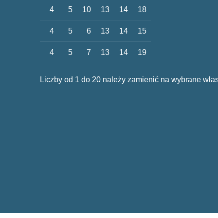
4
5
10
13
14
18
4
5
6
13
14
15
4
5
7
13
14
19
Liczby od 1 do 20 należy zamienić na wybrane włas