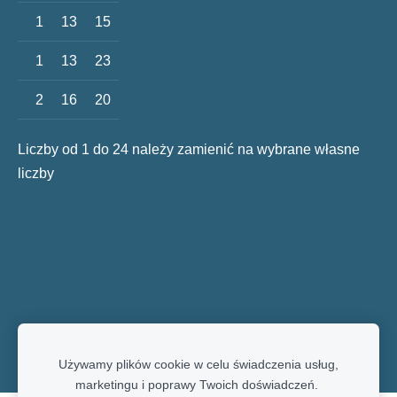
1
13
15
1
13
23
2
16
20
Liczby od 1 do 24 należy zamienić na wybrane własne
liczby
Używamy plików cookie w celu świadczenia usług,
marketingu i poprawy Twoich doświadczeń.