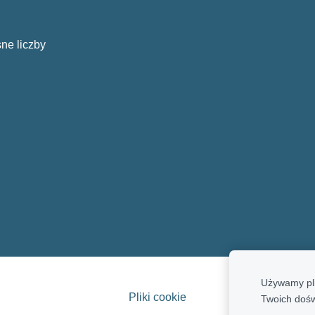
ne liczby
Używamy pli
Pliki cookie
Twoich doś