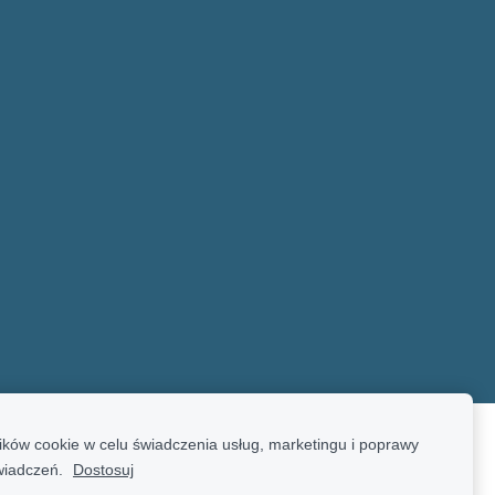
ków cookie w celu świadczenia usług, marketingu i poprawy
wiadczeń.
Dostosuj