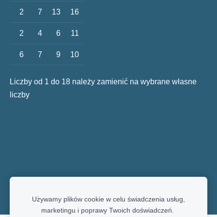
2
7
13
16
2
4
6
11
6
7
9
10
Liczby od 1 do 18 należy zamienić na wybrane własne
liczby
Używamy plików cookie w celu świadczenia usług,
marketingu i poprawy Twoich doświadczeń.