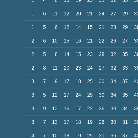
1
4
8
13
19
23
31
32
33
3
1
6
11
12
20
21
24
27
29
3
1
5
6
12
14
15
21
28
29
3
2
6
10
15
16
21
22
26
27
3
2
5
8
14
15
23
28
32
35
3
2
8
11
20
23
24
27
32
33
3
3
7
9
17
18
25
30
34
37
4
3
5
12
17
24
29
30
34
35
4
3
9
13
16
17
22
26
30
34
3
3
7
13
17
18
19
26
30
31
3
4
7
10
18
19
25
31
36
37
4