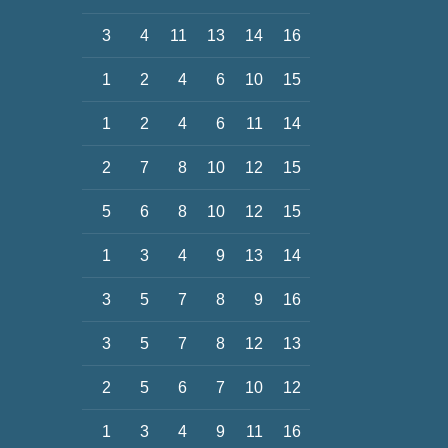
3
4
11
13
14
16
1
2
4
6
10
15
1
2
4
6
11
14
2
7
8
10
12
15
5
6
8
10
12
15
1
3
4
9
13
14
3
5
7
8
9
16
3
5
7
8
12
13
2
5
6
7
10
12
1
3
4
9
11
16