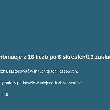
binacje z 16 liczb po 6 skreśleń/16 zakł
można zastosować w innych grach liczbowych.
ne liczby należy podstawić w miejsce liczb w systemie.
 z 16