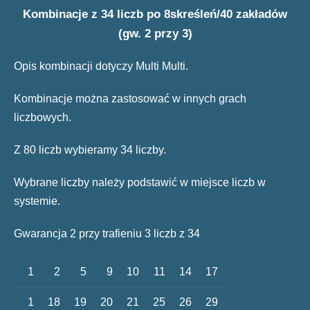
Kombinacje z 34 liczb po 8skreśleń/40 zakładów
(gw. 2 przy 3)
Opis kombinacji dotyczy Multi Multi.
Kombinacje można zastosować w innych grach
liczbowych.
Z 80 liczb wybieramy 34 liczby.
Wybrane liczby należy podstawić w miejsce liczb w
systemie.
Gwarancja 2 przy trafieniu 3 liczb z 34
1
2
5
9
10
11
14
17
1
18
19
20
21
25
26
29