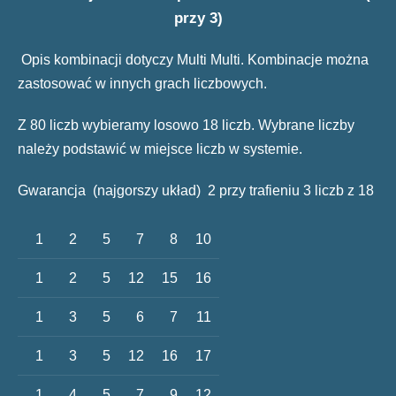
przy 3)
Opis kombinacji dotyczy Multi Multi. Kombinacje można
zastosować w innych grach liczbowych.
Z 80 liczb wybieramy losowo 18 liczb. Wybrane liczby
należy podstawić w miejsce liczb w systemie.
Gwarancja (najgorszy układ) 2 przy trafieniu 3 liczb z 18
1
2
5
7
8
10
1
2
5
12
15
16
1
3
5
6
7
11
1
3
5
12
16
17
1
4
5
7
9
12