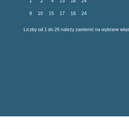
1
2
4
15
16
24
8
10
15
17
18
24
Liczby od 1 do 26 należy zamienić na wybrane włas