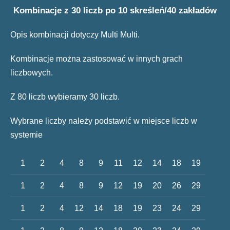
Kombinacje z 30 liczb po 10 skreśleń/40 zakładów
Opis kombinacji dotyczy Multi Multi.
Kombinacje można zastosować w innych grach
liczbowych.
Z 80 liczb wybieramy 30 liczb.
Wybrane liczby należy podstawić w miejsce liczb w
systemie
1
2
4
8
9
11
12
14
18
19
1
2
4
8
9
12
19
20
26
29
1
2
4
12
14
18
19
23
24
29