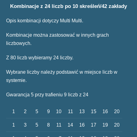
Kombinacje z 24 liczb po 10 skreśleń/42 zakłady
Opis kombinacji dotyczy Multi Multi.
Kombinacje można zastosować w innych grach
liczbowych.
Z 80 liczb wybieramy 24 liczby.
Wybrane liczby należy podstawić w miejsce liczb w
systemie.
Gwarancja 5 przy trafieniu 9 liczb z 24
1
2
5
9
10
11
13
15
16
20
1
3
5
8
11
14
16
17
19
20