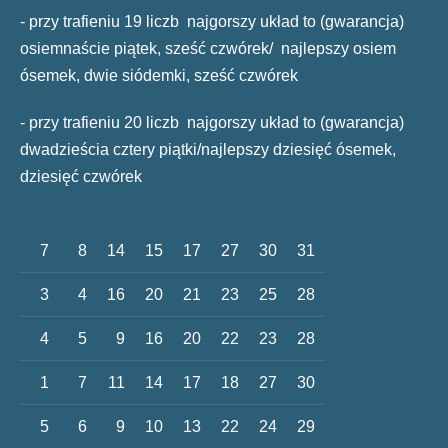
- przy trafieniu 19 liczb najgorszy układ to (gwarancja)
osiemnaście piątek, sześć czwórek/ najlepszy osiem
ósemek, dwie siódemki, sześć czwórek
- przy trafieniu 20 liczb najgorszy układ to (gwarancja)
dwadzieścia cztery piątki/najlepszy dziesięć ósemek,
dziesięć czwórek
7
8
14
15
17
27
30
31
3
4
16
20
21
23
25
28
4
5
9
16
20
22
23
28
1
7
11
14
17
18
27
30
5
6
9
10
13
22
24
29