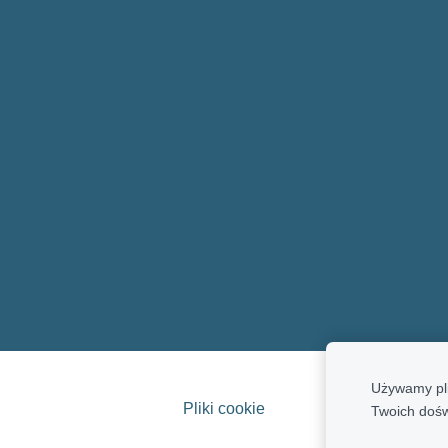
Używamy pli
Pliki cookie
Twoich doś