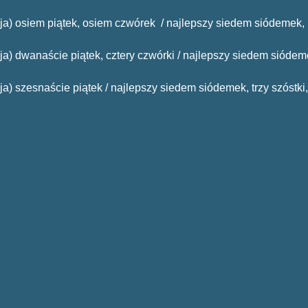
ncja) osiem piątek, osiem czwórek / najlepszy siedem siódemek,
cja) dwanaście piątek, cztery czwórki / najlepszy siedem siódemek
cja) szesnaście piątek / najlepszy siedem siódemek, trzy szóstki