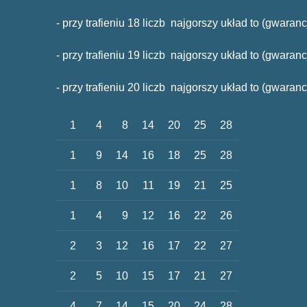
- przy trafieniu 18 liczb najgorszy układ to (gwara
- przy trafieniu 19 liczb najgorszy układ to (gwaran
- przy trafieniu 20 liczb najgorszy układ to (gwaran
1
4
8
14
20
25
28
1
9
14
16
18
25
28
1
8
10
11
19
21
25
1
4
9
12
16
22
26
2
3
12
16
17
22
27
2
5
10
15
17
21
27
4
7
14
15
20
24
28