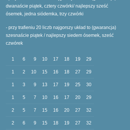
dwanaście piątek, cztery czwórki/ najlepszy sześć
ósemek, jedna siódemka, trzy czwórki
- przy trafieniu 20 liczb najgorszy układ to (gwarancja)
szesnaście piątek / najlepszy siedem ósemek, sześć
czwórek
1
6
9
10
17
18
19
29
1
2
10
15
16
18
27
29
1
3
9
13
17
19
25
30
1
5
7
10
16
17
20
29
2
5
7
15
16
20
27
32
2
6
9
15
18
19
27
32