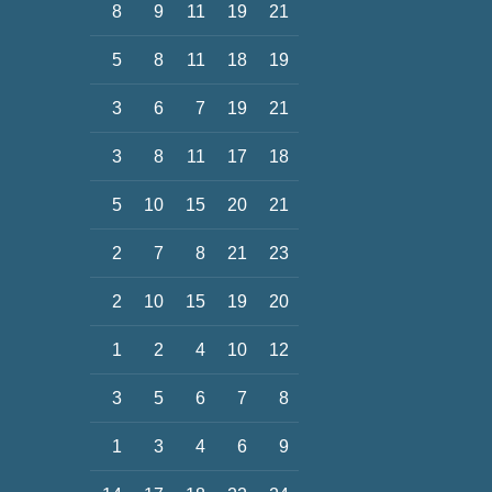
8
9
11
19
21
5
8
11
18
19
3
6
7
19
21
3
8
11
17
18
5
10
15
20
21
2
7
8
21
23
2
10
15
19
20
1
2
4
10
12
3
5
6
7
8
1
3
4
6
9