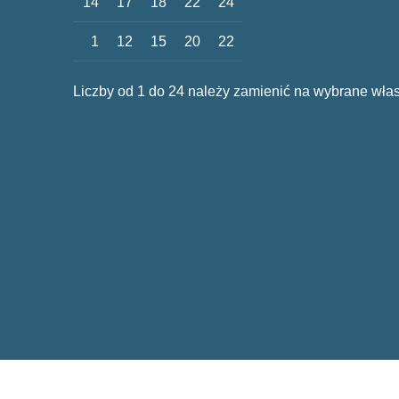
14
17
18
22
24
1
12
15
20
22
Liczby od 1 do 24 należy zamienić na wybrane włas