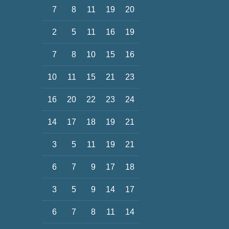
7
8
11
19
20
2
5
11
16
19
7
8
10
15
16
10
11
15
21
23
16
20
22
23
24
14
17
18
19
21
3
5
11
19
21
6
7
9
17
18
3
5
9
14
17
6
7
8
11
14