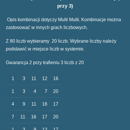
przy 3)
Opis kombinacji dotyczy Multi Multi. Kombinacje można
zastosować w innych grach liczbowych.
Z 80 liczb wybieramy 20 liczb. Wybrane liczby należy
podstawić w miejsce liczb w systemie.
Gwarancja 2 przy trafieniu 3 liczb z 20
1
3
11
12
16
1
3
4
7
20
4
9
11
16
17
7
11
16
17
20
1
3
9
12
17