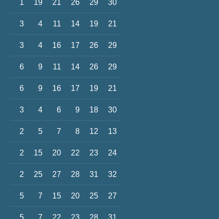
1
19
21
26
29
30
3
4
11
14
19
21
3
4
16
17
26
29
6
9
11
14
26
29
6
9
16
17
19
21
3
4
6
9
18
30
2
5
7
8
12
13
2
15
20
22
23
24
2
25
27
28
31
32
5
7
15
20
25
27
5
7
22
23
28
31