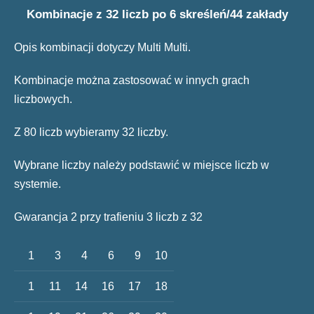
Kombinacje z 32 liczb po 6 skreśleń/44 zakłady
Opis kombinacji dotyczy Multi Multi.
Kombinacje można zastosować w innych grach
liczbowych.
Z 80 liczb wybieramy 32 liczby.
Wybrane liczby należy podstawić w miejsce liczb w
systemie.
Gwarancja 2 przy trafieniu 3 liczb z 32
1
3
4
6
9
10
1
11
14
16
17
18