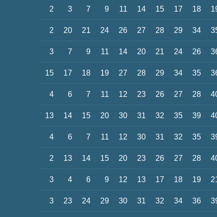
2
3
7
9
11
14
15
17
18
1
2
20
21
24
26
27
28
29
34
3
3
7
9
11
14
20
21
24
26
3
15
17
18
19
27
28
29
34
35
3
4
6
7
11
12
23
26
27
28
4
13
14
15
20
30
31
32
35
39
4
4
6
7
11
12
30
31
32
35
3
2
13
14
15
20
23
26
27
28
4
3
4
6
9
12
13
17
18
19
2
3
23
24
29
30
31
32
34
36
3