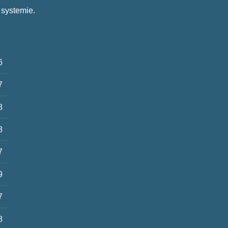
 systemie.
6
7
8
8
7
9
7
8