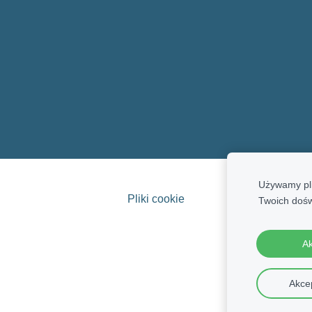
Używamy pli
Pliki cookie
Twoich doś
Ak
Akcep