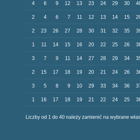
4
6
9
12
13
23
24
29
30
4
2
4
6
7
11
12
13
14
15
2
2
23
26
27
28
30
31
32
35
3
1
11
14
15
16
20
22
25
26
3
3
7
9
11
14
27
28
29
34
3
2
15
17
18
19
20
21
24
26
3
3
5
8
9
10
29
33
34
36
3
1
16
17
18
19
21
22
24
25
3
Liczby od 1 do 40 należy zamienić na wybrane włas