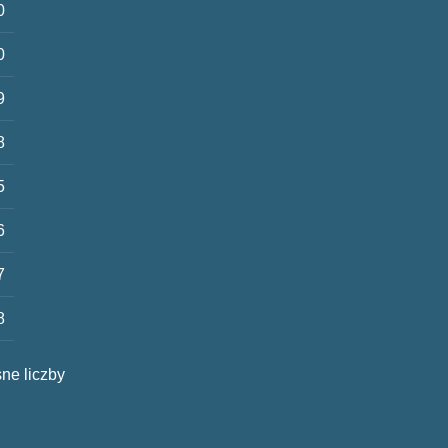
0
0
9
8
5
6
7
8
ne liczby