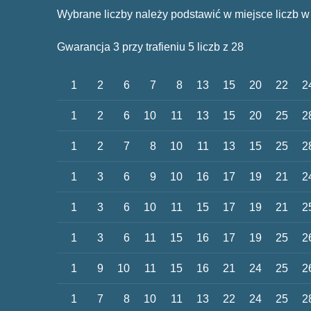
Wybrane liczby należy podstawić w miejsce liczb w
Gwarancja 3 przy trafieniu 5 liczb z 28
1
2
6
7
8
13
15
20
22
2
1
2
6
10
11
13
15
20
25
2
1
2
7
8
10
11
13
15
25
2
1
3
6
9
10
16
17
19
21
2
1
3
6
10
11
15
17
19
21
2
1
3
6
11
15
16
17
19
25
2
1
9
10
11
15
16
21
24
25
2
1
7
8
10
11
13
22
24
25
2