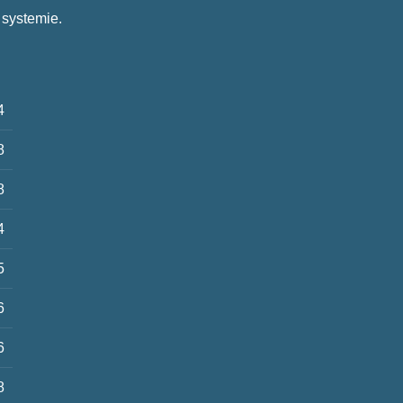
 systemie.
4
8
8
4
5
6
6
8